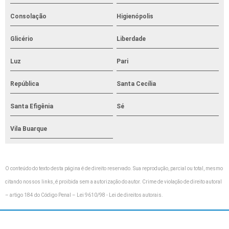
Consolação
Higienópolis
Glicério
Liberdade
Luz
Pari
República
Santa Cecília
Santa Efigênia
Sé
Vila Buarque
O conteúdo do texto desta página é de direito reservado. Sua reprodução, parcial ou total, mesmo
citando nossos links, é proibida sem a autorização do autor. Crime de violação de direito autoral
– artigo 184 do Código Penal –
Lei 9610/98 - Lei de direitos autorais
.