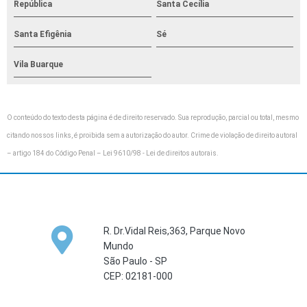
República
Santa Cecília
Santa Efigênia
Sé
Vila Buarque
O conteúdo do texto desta página é de direito reservado. Sua reprodução, parcial ou total, mesmo
citando nossos links, é proibida sem a autorização do autor. Crime de violação de direito autoral
– artigo 184 do Código Penal –
Lei 9610/98 - Lei de direitos autorais
.
R. Dr.Vidal Reis,363, Parque Novo
Mundo
São Paulo - SP
CEP: 02181-000