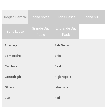
Região Central
Zona Norte
Zona Oeste
Zona Sul
Grande São
Litoral de São
Zona Leste
Paulo
Paulo
Aclimação
Bela Vista
Bom Retiro
Brás
Cambuci
Centro
Consolação
Higienópolis
Glicério
Liberdade
Luz
Pari